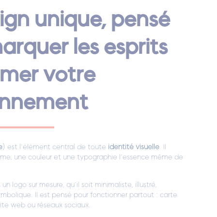
ign unique, pensé
arquer les esprits
irmer votre
onnement
e
) est l’élément central de toute
identité visuelle
. Il
rme, une couleur et une typographie l’essence même de
n logo sur mesure, qu’il soit minimaliste, illustré,
bolique. Il est pensé pour fonctionner partout : carte
 site web ou réseaux sociaux.