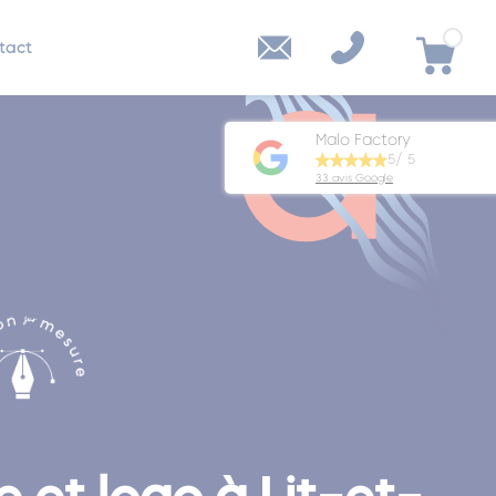
tact
Malo Factory
5/ 5
33 avis Google
e et logo à Lit-et-