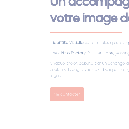
Un accompagn
votre image 
L’
identité visuelle
est bien plus qu’un sim
Chez
Malo Factory
, à
Lit-et-Mixe
, je con
Chaque projet débute par un échange app
couleurs, typographies, symbolique, ton 
regard.
Me contacter