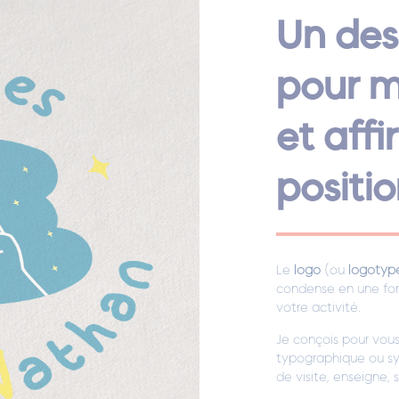
Un des
pour m
et aff
positi
Le
logo
(ou
logotyp
condense en une fo
votre activité.
Je conçois pour vous u
typographique ou sym
de visite, enseigne,