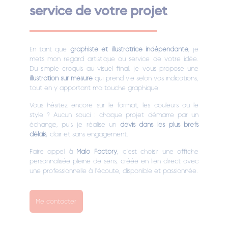
service de votre projet
En tant que
graphiste et illustratrice indépendante
, je
mets mon regard artistique au service de votre idée.
Du simple croquis au visuel final, je vous propose une
illustration sur mesure
qui prend vie selon vos indications,
tout en y apportant ma touche graphique.
Vous hésitez encore sur le format, les couleurs ou le
style ? Aucun souci : chaque projet démarre par un
échange, puis je réalise un
devis dans les plus brefs
délais
, clair et sans engagement.
Faire appel à
Malo Factory
, c’est choisir une affiche
personnalisée pleine de sens, créée en lien direct avec
une professionnelle à l’écoute, disponible et passionnée.
Me contacter