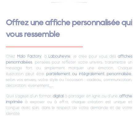
Offrez une affiche personnalisée qui
vous ressemble
Chez
Malo Factory
, à
Labouheyre
, je crée pour vous des
affiches
personnalisées
, pensées pour refléter votre univers, transmettre un
message fort ou simplement marquer une émotion. Chaque
illustration peut être
partiellement ou intégralement personnalisée
,
selon vos envies, votre style ou l’occasion : cadeau, communication,
décoration, événement…
Qu’il s’agisse d’un format
digital
à partager en ligne ou d’une
affiche
imprimée
à exposer ou à offrir, chaque création est unique et
conçue avec soin, dans le respect de votre demande et de votre
identité.