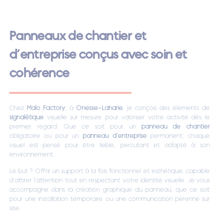
Panneaux de chantier et
d’entreprise conçus avec soin et
cohérence
Chez
Malo Factory
, à
Onesse-Laharie
, je conçois des éléments de
signalétique
visuelle sur mesure pour valoriser votre activité dès le
premier regard. Que ce soit pour un
panneau de chantier
obligatoire ou pour un
panneau d’entreprise
permanent, chaque
visuel est pensé pour être lisible, percutant et adapté à son
environnement.
Le but ? Offrir un support à la fois fonctionnel et esthétique, capable
d’attirer l’attention tout en respectant votre identité visuelle. Je vous
accompagne dans la création graphique du panneau, que ce soit
pour une installation temporaire ou une communication pérenne sur
site.