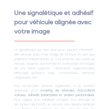
Une signalétique et adhésif
pour véhicule alignée avec
votre image
La signalétique est bien plus qu’un support informatif :
elle véhicule aussi votre image de marque. En tant que
graphiste indépendante, je vous propose des visuels sur
mesure, adaptés aux formats et contraintes techniques
de vos futurs supports : dimensions réglementaires,
affichage extérieur, logo, coordonnées, mentions
obligatoires, etc.
Mon savoir-faire s’étend également à la création
graphique pour
covering de véhicules, Autocollants
voitures, adhésifs publicitaires et stickers personnalisés
.
Qu’il s’agisse d’un habillage complet, d’un lettrage ou
de stickers décoratifs, je conçois des designs adaptés
aux formes et surfaces de vos véhicules afin de