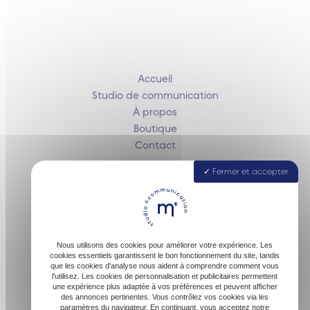
Accueil
Studio de communication
À propos
Boutique
Contact
Fermer et accepter
40160 Parentis-en-Born
Nous utilisons des cookies pour améliorer votre expérience. Les
cookies essentiels garantissent le bon fonctionnement du site, tandis
que les cookies d'analyse nous aident à comprendre comment vous
l'utilisez. Les cookies de personnalisation et publicitaires permettent
une expérience plus adaptée à vos préférences et peuvent afficher
des annonces pertinentes. Vous contrôlez vos cookies via les
paramètres du navigateur. En continuant, vous acceptez notre
contact@malofactory.fr