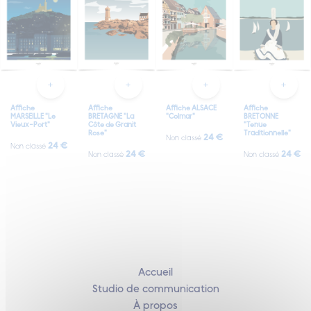
Affiche
Affiche
Affiche ALSACE
Affiche
MARSEILLE "Le
BRETAGNE "La
"Colmar"
BRETONNE
Vieux-Port"
Côte de Granit
"Tenue
Rose"
Traditionnelle"
24 €
Non classé
24 €
Non classé
24 €
24 €
Non classé
Non classé
Accueil
Studio de communication
À propos