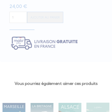
24,00
€
quantité
AJOUTER AU PANIER
de
Affiche
ALSACIENNE
"Tenue
Traditionnelle"
Vous pourriez également aimer ces produits