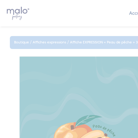
Accu
Skip
to
content
Boutique
/
Affiches expressions
/
Affiche EXPRESSION « Peau de pêche »