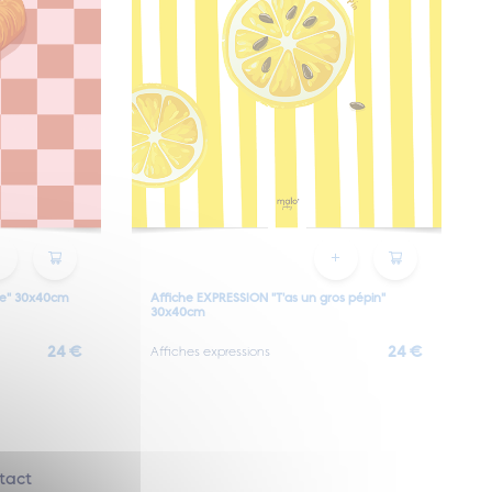
ne" 30x40cm
Affiche EXPRESSION "T'as un gros pépin"
30x40cm
24 €
24 €
Affiches expressions
tact