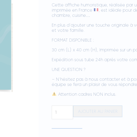
Cette affiche humoristique, réalisée par u
imprimée en France
, est idéale pour d
chambre, cuisine…
En plus d’ajouter une touche originale à v
et votre famille.
FORMAT DISPONIBLE :
30 cm (L) x 40 cm (H), Imprimée sur un 
Expédition sous tube 24h après votre c
UNE QUESTION ?
– N’hésitez pas à nous contacter et à pos
équipe se fera un plaisir de vous répondre 
Attention cadres NON inclus.
quantité
AJOUTER AU PANIER
de
Affiche
EXPRESSION
"Peau