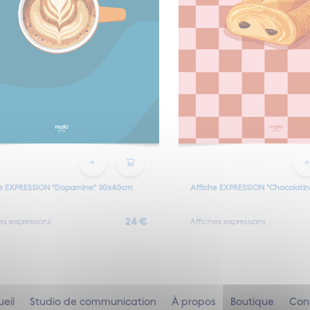
he EXPRESSION "Dopamine" 30x40cm
Affiche EXPRESSION "Chocolati
24 €
es expressions
Affiches expressions
eil
Studio de communication
À propos
Boutique
Con