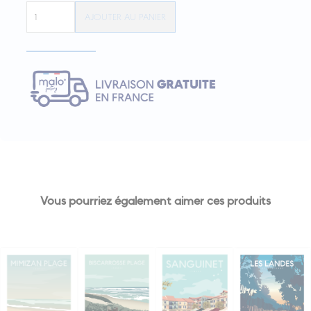
quantité
AJOUTER AU PANIER
de
Affiche
GASTES
"Le
Port"
Vous pourriez également aimer ces produits