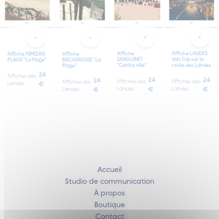
Affiche
Affiche LANDES
Affiche MIMIZAN
Affiche
SANGUINET
Van Trip sur la
PLAGE "La Plage"
BISCARROSSE "La
"Centre ville"
route des Landes
Plage"
24
Affiches des
24
24
24
Affiches des
Affiches des
Affiches des
Landes
€
Landes
€
Landes
€
Landes
€
Accueil
Studio de communication
À propos
Boutique
Contact