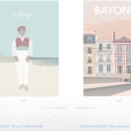
ASQUE "Tenue Traditionnelle"
Affiche BAYONNE "Pays Basque"