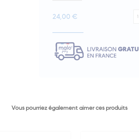
qu
24,00
€
de
Af
PE
BA
Vous pourriez également aimer ces produits