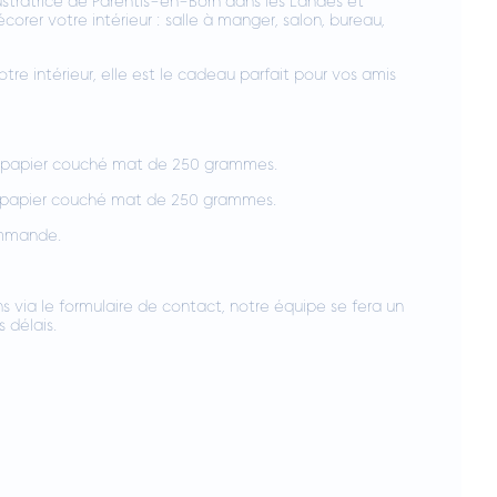
lustratrice de Parentis-en-Born dans les Landes et
écorer votre intérieur : salle à manger, salon, bureau,
otre intérieur, elle est le cadeau parfait pour vos amis
un papier couché mat de 250 grammes.
n papier couché mat de 250 grammes.
ommande.
s via le formulaire de contact, notre équipe se fera un
s délais.