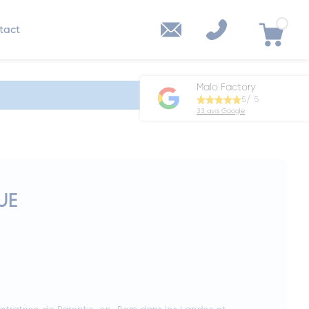
tact
Malo Factory
5/ 5
33 avis Google
UE