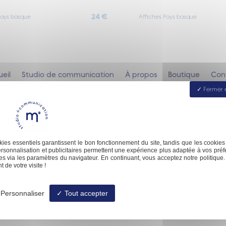
24 €
Pays basque
Affiches Pays basque
eil
Studio de communication
À propos
Boutique
Con
Fermer 
ies essentiels garantissent le bon fonctionnement du site, tandis que les cookies
contact@malofactory.fr
rsonnalisation et publicitaires permettent une expérience plus adaptée à vos préf
s via les paramètres du navigateur. En continuant, vous acceptez notre politique.
 de votre visite !
Personnaliser
Tout accepter
© Malofactory -
-
Mentions légales
-
Blog