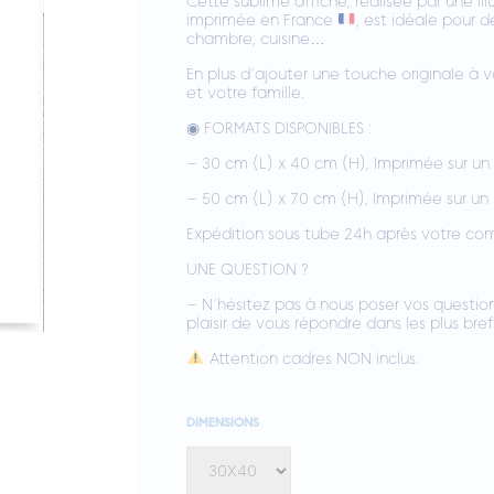
Cette sublime affiche, réalisée par une il
imprimée en France
, est idéale pour d
chambre, cuisine…
En plus d’ajouter une touche originale à v
et votre famille.
◉ FORMATS DISPONIBLES :
– 30 cm (L) x 40 cm (H), Imprimée sur 
– 50 cm (L) x 70 cm (H), Imprimée sur u
Expédition sous tube 24h après votre c
UNE QUESTION ?
– N’hésitez pas à nous poser vos question
plaisir de vous répondre dans les plus bref
Attention cadres NON inclus.
DIMENSIONS