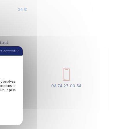
24 €
tact
et accepter
 d'analyse
06 74 27 00 54
érences et
 Pour plus