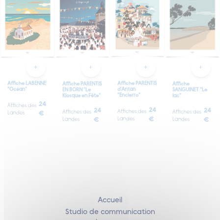
Affiche PARENTIS
Affiche LABENNE
Affiche PARENTIS
Affiche
d'Antan
"Océan"
EN BORN "Le
SANGUINET "Le
"Encierro"
Kiosque en Fête"
lac"
24
Affiches des
24
24
24
Affiches des
Affiches des
Affiches des
Landes
€
Landes
€
Landes
€
Landes
€
Accueil
Studio de communication