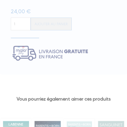
24,00
€
quantité
AJOUTER AU PANIER
de
Affiche
YCHOUX
"L'étang
des
Forges"
Vous pourriez également aimer ces produits