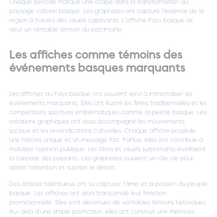
Chaque période marque une étape dans la transformation du
paysage culturel basque. Les graphistes ont capturé l’essence de la
région à travers des visuels captivants. L’affiche Pays basque se
veut un véritable témoin du patrimoine.
Les affiches comme témoins des
événements basques marquants
Les affiches au Pays basque ont souvent servi à immortaliser les
événements marquants. Elles ont illustré les fêtes traditionnelles et les
compétitions sportives emblématiques comme la pelote basque. Les
créations graphiques ont aussi accompagné les mouvements
sociaux et les revendications culturelles. Chaque affiche possède
une histoire unique et un message fort. Parfois, elles ont contribué à
mobiliser l’opinion publique. Les titres et visuels surprenants éveillaient
la curiosité des passants. Les graphistes jouaient un rôle clé pour
attirer l’attention et susciter le débat.
Des artistes talentueux ont su capturer l’âme et la passion du peuple
basque. Les affiches ont alors transcendé leur fonction
promotionnelle. Elles sont devenues de véritables témoins historiques.
Au-delà d’une simple promotion, elles ont construit une mémoire