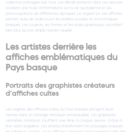
collective partagée par tous. Les détails présents dans ces œuvres
révèlent une foule d’informations sur la vie quotidienne et les
préoccupations de différentes époques. Le regard sur ces affiches
permet aussi de redécouvrir les réalités sociales et économiques
basques. Les couleurs, les formes et les styles graphiques racontent
bien plus qu’une simple histoire visuelle.
Les artistes derrière les
affiches emblématiques du
Pays basque
Portraits des graphistes créateurs
d’affiches cultes
Les origines des affiches cultes du Pays basque plongent leurs
racines dans un héritage artistique remarquable. Les graphistes,
véritables créateurs, insufflent une âme à chaque œuvre. Grâce à
leur vision singulière, ces artistes transforment les paysages basques
en tableaux vivants. Leurs affiches captivent par la majestuosité des