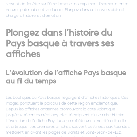
servent de fenêtre sur l’âme basque, en exprimant l’harmonie entre
nature, patrimoine et vie locale. Plongez dans cet univers pictural
chargé d’histoire et d’émotion.
Plongez dans l’histoire du
Pays basque à travers ses
affiches
L’évolution de l’affiche Pays basque
au fil du temps
Les
boutique
s du Pays basque regorgent d’affiches historiques. Ces
images ponctuent le parcours de cette région emblématique.
Depuis les affiches anciennes promouvant la côte Atlantique
jusqu’aux récentes créations, elles témoignent d’une riche histoire.
L’évolution de l’affiche Pays basque reflète une diversité culturelle
et artistique. Les premières affiches, souvent destinées aux touristes,
mettaient en avant les plages de Biarritz et Saint-Jean-de-Luz.