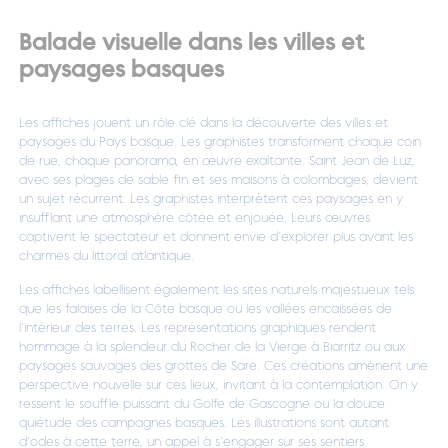
Balade visuelle dans les villes et
paysages basques
Les affiches jouent un rôle clé dans la découverte des villes et
paysages du Pays basque. Les graphistes transforment chaque coin
de rue, chaque panorama, en œuvre exaltante. Saint Jean de Luz,
avec ses plages de sable fin et ses maisons à colombages, devient
un sujet récurrent. Les graphistes interprètent ces paysages en y
insufflant une atmosphère côtée et enjouée. Leurs œuvres
captivent le spectateur et donnent envie d’explorer plus avant les
charmes du littoral atlantique.
Les affiches labellisent également les sites naturels majestueux tels
que les falaises de la Côte basque ou les vallées encaissées de
l’intérieur des terres. Les représentations graphiques rendent
hommage à la splendeur du Rocher de la Vierge à Biarritz ou aux
paysages sauvages des grottes de Sare. Ces créations amènent une
perspective nouvelle sur ces lieux, invitant à la contemplation. On y
ressent le souffle puissant du Golfe de Gascogne ou la douce
quiétude des campagnes basques. Les illustrations sont autant
d’odes à cette terre, un appel à s’engager sur ses sentiers