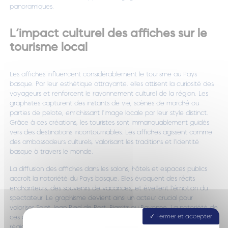
panoramiques.
L’impact culturel des affiches sur le
tourisme local
Les affiches influencent considérablement le tourisme au Pays
basque. Par leur esthétique attrayante, elles attisent la curiosité des
voyageurs et renforcent le rayonnement culturel de la région. Les
graphistes capturent des instants de vie, scènes de marché ou
parties de pelote, enrichissant l’image locale par leur style distinct.
Grâce à ces créations, les touristes sont immanquablement guidés
vers des destinations incontournables. Les affiches agissent comme
des ambassadeurs culturels, valorisant les traditions et l’identité
basque à travers le monde.
La diffusion des affiches dans les salons, hôtels et espaces publics
accroît la notoriété du Pays basque. Elles évoquent des récits
enchanteurs, des souvenirs de vacances, et éveillent l’émotion du
spectateur. Le graphisme devient ainsi un acteur crucial pour
valoriser Saint Jean Pied de Port, Biarritz ou Bayonne. La notoriété de
Fermer et accepter
ces œuvres joue un rôle dans la croissance économique de la
région, favorisant un tourisme durable. En résumé, les affiches