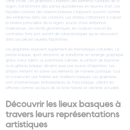
l’âme locale. Les graphistes s’inspirent des éléments typiques de la
région, transformant des scènes quotidiennes en œuvres d’art. Les
façades colorées des maisons basques s’imposent souvent comme
des emblèmes dans ces créations. Les artistes s’attachent à capter
la lumière particulière de la région, source d’une ambiance
chaleureuse. Les motifs géométriques, les couleurs vives et les
contrastes forts sont autant de caractéristiques qui se retrouvent
dans ces pièces visuelles fascinantes.
Les graphistes explorent également les thématiques culturelles. La
pelote basque, sport ancestral, se transforme en synergie graphique
grâce à leur talent. Le patrimoine culinaire, le jambon de Bayonne
ou le gâteau basque, devient aussi une source d’inspiration. Les
artistes mettent en scène ces éléments de manière poétique, tout
en conservant une fidélité aux traditions basques. Les graphistes
sont d’authentiques ambassadeurs du Pays basque, utilisant les
affiches comme vecteurs de sa riche histoire et vibrante actualité.
Découvrir les lieux basques à
travers leurs représentations
artistiques