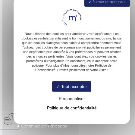
Fermer et accepter
40160 Parentis-en-Born
Nous utilisons des cookies pour améliorer votre expérience. Les
cookies essentiels garantissent le bon fonctionnement du site, tandis
que les cookies d'analyse nous aident à comprendre comment vous
l'utilisez. Les cookies de personnalisation et publicitaires permettent
une expérience plus adaptée à vos préférences et peuvent afficher
des annonces pertinentes. Vous contrôlez vos cookies via les
paramètres du navigateur. En continuant, vous acceptez notre
contact@malofactory.fr
politique. Pour plus d'infos, consultez notre Politique de
Confidentialité. Profitez pleinement de votre visite !
Tout accepter
06 74 27 00 54
Personnaliser
Politique de confidentialité
© Malofactory -
-
Mentions légales
-
Blog
Continuez sans accepter