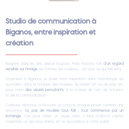
Studio de communication à
Biganos, entre inspiration et
création
Baignée dans les arts depuis toujours, Malo Factory naît
d’un regard
sensible sur l’image
, les formes, les couleurs… et tout ce qui fait sens.
Graphiste à Biganos, je puise mon inspiration dans l’esthétique du
quotidien, dans la richesse des musées, du street art ou du pop art,
pour créer
des visuels percutants
, à la croisée de l’art, de l’intuition
et de la communication.
Curieuse, réactive, à l’écoute, je conçois chaque projet comme une
rencontre.
Ici, pas de modèle tout fait : tout commence par un
échange.
Car pour créer un visuel juste, il faut d’abord capter
l’essentiel, ce qui vous anime, et ce qui parlera à votre public.