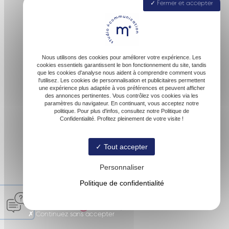
Fermer et accepter
40160 Parentis-en-Born
Nous utilisons des cookies pour améliorer votre expérience. Les
cookies essentiels garantissent le bon fonctionnement du site, tandis
que les cookies d'analyse nous aident à comprendre comment vous
l'utilisez. Les cookies de personnalisation et publicitaires permettent
une expérience plus adaptée à vos préférences et peuvent afficher
des annonces pertinentes. Vous contrôlez vos cookies via les
paramètres du navigateur. En continuant, vous acceptez notre
contact@malofactory.fr
politique. Pour plus d'infos, consultez notre Politique de
Confidentialité. Profitez pleinement de votre visite !
Tout accepter
06 74 27 00 54
Personnaliser
Politique de confidentialité
© Malofactory -
-
Mentions légales
-
Blog
Continuez sans accepter