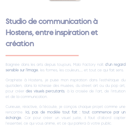
Studio de communication à
Hostens, entre inspiration et
création
Baignée dans les arts depuis toujours, Malo Factory naît
d’un regard
sensible sur l’image
, les formes, les couleurs… et tout ce qui fait sens.
Graphiste à Hostens, je puise mon inspiration dans l’esthétique du
quotidien, dans la richesse des musées, du street art ou du pop art,
pour créer
des visuels percutants
, à la croisée de l’art, de l’intuition
et de la communication.
Curieuse, réactive, à l’écoute, je conçois chaque projet comme une
rencontre.
Ici, pas de modèle tout fait : tout commence par un
échange.
Car pour créer un visuel juste, il faut d’abord capter
l’essentiel, ce qui vous anime, et ce qui parlera à votre public.