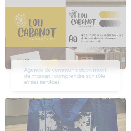
Agence de communication mont
de marsan : comprendre son rôle
et ses services