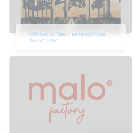
Affiches landes : les tendances
du moment