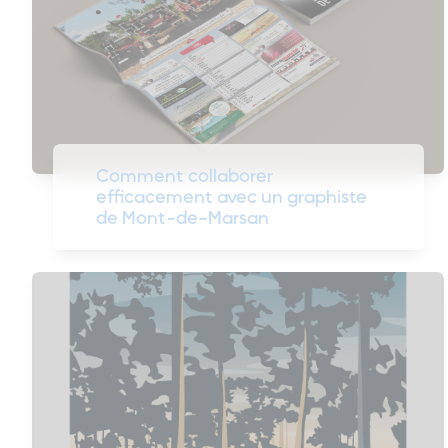
Comment collaborer
efficacement avec un graphiste
de Mont-de-Marsan