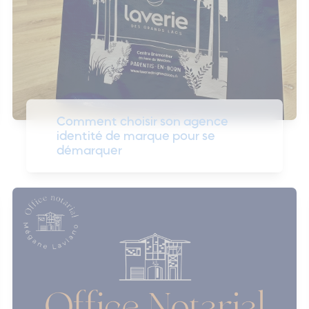
Comment choisir son agence
identité de marque pour se
démarquer