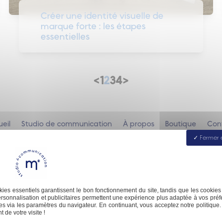
Créer une identité visuelle de
marque forte : les étapes
essentielles
<
1
2
3
4
>
eil
Studio de communication
À propos
Boutique
Con
Fermer 
ies essentiels garantissent le bon fonctionnement du site, tandis que les cookies
contact@malofactory.fr
rsonnalisation et publicitaires permettent une expérience plus adaptée à vos préf
s via les paramètres du navigateur. En continuant, vous acceptez notre politique.
 de votre visite !