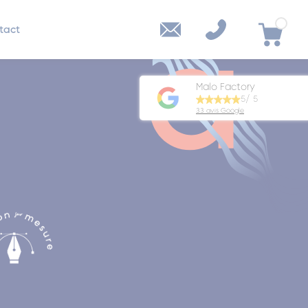
tact
Malo Factory
5/ 5
33 avis Google