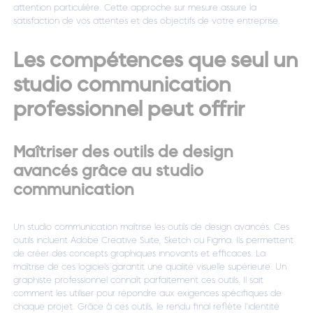
attention particulière. Cette approche sur mesure assure la
satisfaction de vos attentes et des objectifs de votre entreprise.
Les compétences que seul un
studio communication
professionnel peut offrir
Maîtriser des outils de design
avancés grâce au studio
communication
Un studio communication maîtrise les outils de design avancés. Ces
outils incluent Adobe Creative Suite, Sketch ou Figma. Ils permettent
de créer des concepts graphiques innovants et efficaces. La
maîtrise de ces logiciels garantit une qualité visuelle supérieure. Un
graphiste professionnel connaît parfaitement ces outils. Il sait
comment les utiliser pour répondre aux exigences spécifiques de
chaque projet. Grâce à ces outils, le rendu final reflète l’identité