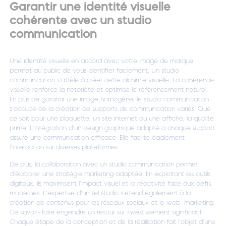
Garantir une identité visuelle
cohérente avec un studio
communication
Une identité visuelle en accord avec votre image de marque
permet au public de vous identifier facilement. Un studio
communication s’attèle à créer cette alchimie visuelle. La cohérence
visuelle renforce la notoriété et optimise le référencement naturel.
En plus de garantir une image homogène, le studio communication
s’occupe de la création de supports de communication variés. Que
ce soit pour une plaquette, un site internet ou une affiche, la qualité
prime. L’intégration d’un design graphique adapté à chaque support
assure une communication efficace. Elle facilite également
l’interaction sur diverses plateformes.
De plus, la collaboration avec un studio communication permet
d’élaborer une stratégie marketing adaptée. En exploitant les outils
digitaux, ils maximisent l’impact visuel et la réactivité face aux défis
modernes. L’expertise d’un tel studio s’étend également à la
création de contenus pour les réseaux sociaux et le web-marketing.
Ce savoir-faire engendre un retour sur investissement significatif.
Chaque étape de la conception et de la réalisation fait l’objet d’une