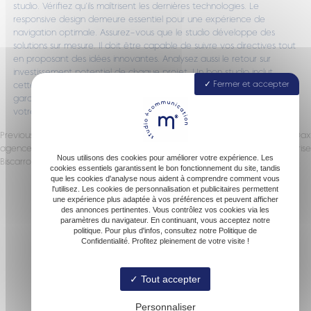
studio. Vérifiez qu’ils maîtrisent les dernières technologies. Le
responsive design demeure essentiel pour une expérience de
navigation optimale. Assurez-vous que le studio développe des
solutions sur mesure. Il doit être capable de suivre vos directives tout
en proposant des idées innovantes. Analysez aussi le retour sur
investissement potentiel de chaque projet. Un bon studio inclut
Fermer et accepter
cette réflexion dans sa méthodologie de travail. Cette approche
garantit un partenariat mutuellement bénéfique et durable entre
votre entreprise et l’agence sélectionnée.
Previous:
Les avantages d’une
Next:
Comment créer un logo à Dax
agence de communication à
percutant pour votre entreprise
Navigation
Nous utilisons des cookies pour améliorer votre expérience. Les
Biscarrosse
cookies essentiels garantissent le bon fonctionnement du site, tandis
de
que les cookies d'analyse nous aident à comprendre comment vous
Accueil
l'utilisez. Les cookies de personnalisation et publicitaires permettent
une expérience plus adaptée à vos préférences et peuvent afficher
l’article
Studio de communication
des annonces pertinentes. Vous contrôlez vos cookies via les
À propos
paramètres du navigateur. En continuant, vous acceptez notre
politique. Pour plus d'infos, consultez notre Politique de
Boutique
Confidentialité. Profitez pleinement de votre visite !
Contact
Tout accepter
Personnaliser