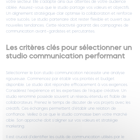
votre secteur. Elle s’adapte ainsi aux attentes de votre audience
ciblée. Assurez-vous que le studio partage vos valeurs et objectifs.
Un alignement stratégique clair optimise la collaboration et renforce
votre succès. Le studio partenaire doit rester flexible et ouvert aux
nouvelles tendances. Cette réactivité garantit des campagnes de
communication avant-gardistes et percutantes.
Les critères clés pour sélectionner un
studio communication performant
Sélectionner le bon studio communication nécessite une analyse
rigoureuse. Commencez par établir vos priorités et budget
disponible. Le studio doit répondre efficacement à vos exigences.
Considérez l’expérience et les expertises de l’équipe créative. Un
studio renommé possède souvent un réseau étendu et fiable de
collaborateurs. Prenez le temps de discuter de vos projets avec les
créatifs. Ces échanges permettent d’établir une relation de
confiance. Veillez à ce que le studio connaisse bien votre marché
cible. Son approche doit s’aligner sur vos valeurs et stratégie
marketing.
Il est crucial d’identifier les outils de communication utilisés par le