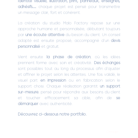
Identité visuelle, illustration, print, panneaux, enseignes,
adhésifs…
chaque projet est pensé pour transmettre
un message clair, fort et cohérent.
La création du studio Malo Factory repose sur une
approche humaine et personnalisée, débutant toujours
par
une écoute attentive
du besoin du client. Un conseil
adapté est ensuite proposé, accompagné d’un
devis
personnalisé
et gratuit.
Vient ensuite
la phase de création
, où les idées
prennent forme avec soin et créativité.
Des échanges
sont possibles tout au long du processus afin d’ajuster
et affiner le projet selon les attentes. Une fois validé, le
visuel part
en impression
ou en fabrication selon le
support choisi. Chaque réalisation garantit
un support
sur-mesure
, pensé pour répondre aux besoins du client
et toucher efficacement sa cible, afin de
se
démarquer
avec authenticité.
Découvrez ci-dessous notre portfolio.
Communiquer