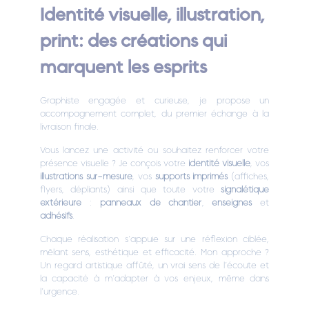
Identité visuelle, illustration,
print: des créations qui
marquent les esprits
Graphiste engagée et curieuse, je propose un
accompagnement complet, du premier échange à la
livraison finale.
Vous lancez une activité ou souhaitez renforcer votre
présence visuelle ? Je conçois votre
identité visuelle
, vos
illustrations sur-mesure
, vos
supports imprimés
(affiches,
flyers, dépliants) ainsi que toute votre
signalétique
extérieure
:
panneaux de chantier
,
enseignes
et
adhésifs
.
Chaque réalisation s’appuie sur une réflexion ciblée,
mêlant sens, esthétique et efficacité. Mon approche ?
Un regard artistique affûté, un vrai sens de l’écoute et
la capacité à m’adapter à vos enjeux, même dans
l’urgence.