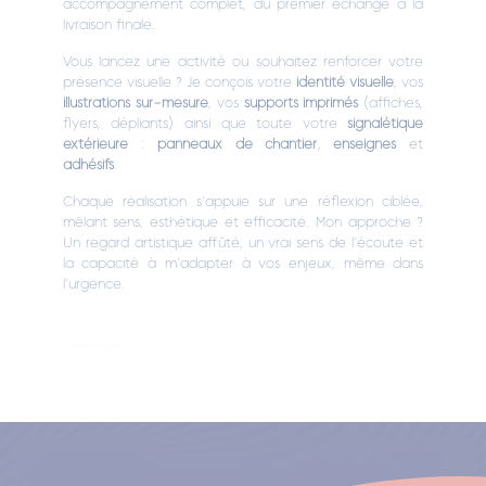
accompagnement complet, du premier échange à la
livraison finale.
Vous lancez une activité ou souhaitez renforcer votre
présence visuelle ? Je conçois votre
identité visuelle
, vos
illustrations sur-mesure
, vos
supports imprimés
(affiches,
flyers, dépliants) ainsi que toute votre
signalétique
extérieure
:
panneaux de chantier
,
enseignes
et
adhésifs
.
Chaque réalisation s’appuie sur une réflexion ciblée,
mêlant sens, esthétique et efficacité. Mon approche ?
Un regard artistique affûté, un vrai sens de l’écoute et
la capacité à m’adapter à vos enjeux, même dans
l’urgence.
Marquer les esprits